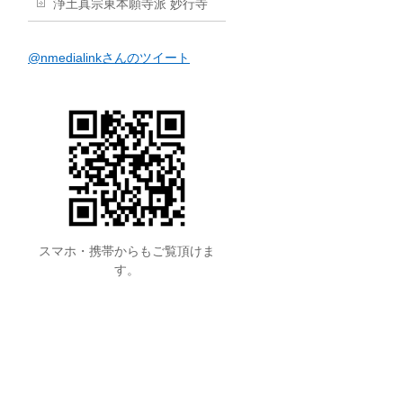
浄土真宗東本願寺派 妙行寺
@nmedialinkさんのツイート
スマホ・携帯からもご覧頂けま
す。