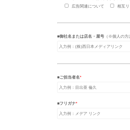
広告関連について
相互リ
■御社名または店名・屋号
（※個人の方
■ご担当者名
*
■フリガナ
*