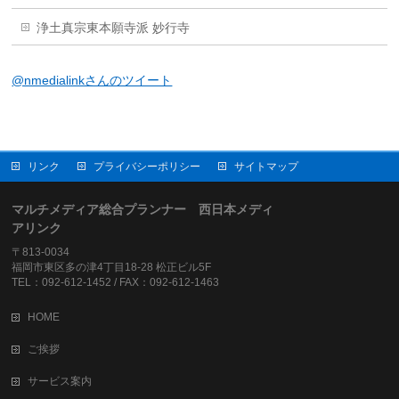
浄土真宗東本願寺派 妙行寺
@nmedialinkさんのツイート
リンク
プライバシーポリシー
サイトマップ
マルチメディア総合プランナー 西日本メディ
アリンク
〒813-0034
福岡市東区多の津4丁目18-28 松正ビル5F
TEL：092-612-1452 / FAX：092-612-1463
HOME
ご挨拶
サービス案内