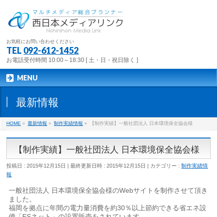
お気軽にお問い合わせください
TEL
092-612-1452
お電話受付時間 10:00～18:30 [ 土・日・祝日除く ]
MENU
最新情報
HOME
»
最新情報
»
制作実績情報
»
【制作実績】一般社団法人 日本環境保全協会様
【制作実績】一般社団法人 日本環境保全協会様
投稿日 : 2015年12月15日
最終更新日時 : 2015年12月15日
カテゴリー :
制作実績情
報
一般社団法人 日本環境保全協会様のWebサイトを制作させて頂き
ました。
福岡を拠点に年間の電力量消費を約30％以上節約できる省エネ設
備「ESネット」の設置販売をされています。